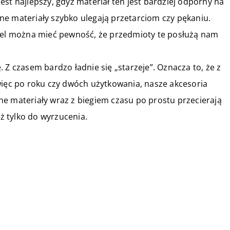
st najlepszy, gdyż materiał ten jest bardziej odporny na
czne materiały szybko ulegają przetarciom czy pękaniu.
tfel można mieć pewność, że przedmioty te posłużą nam
 Z czasem bardzo ładnie się „starzeje”. Oznacza to, że z
więc po roku czy dwóch użytkowania, nasze akcesoria
e materiały wraz z biegiem czasu po prostu przecierają
uż tylko do wyrzucenia.
31 października 2020
Z jakiego materiału wybrać
płaszcz na jesień?