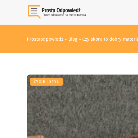
Prostaodpowiedz
»
Blog
»
Czy skóra to dobry materia
ŻYCIE I STYL