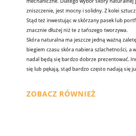
mechaniczne. Dlatego wybór skóry naturalnej je
zniszczenie, jest mocny i solidny. Z kolei sztu
Stąd też inwestując w skórzany pasek lub por
znacznie dłużej niż te z tańszego tworzywa.
Skóra naturalna ma jeszcze jedną ważną zaletę.
biegiem czasu skóra nabiera szlachetności, a 
nadal będą się bardzo dobrze prezentować. Inn
się lub pękają, stąd bardzo często nadają się j
ZOBACZ RÓWNIEŻ
22 lipca 2022
Body dla dzieci – idealne na
każdą porę roku