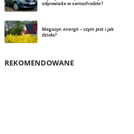
odpowiada w samochodzie?
Magazyn energii – czym jest i jak
działa?
REKOMENDOWANE
ŻYCIE I STYL
TECHNOLOGIE
ŻYCIE I STYL