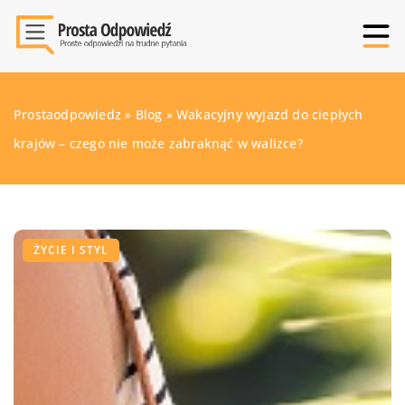
Prostaodpowiedz
»
Blog
»
Wakacyjny wyjazd do ciepłych
krajów – czego nie może zabraknąć w walizce?
ŻYCIE I STYL