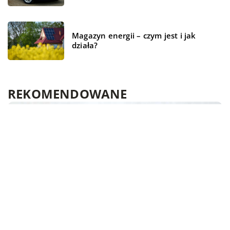
Magazyn energii – czym jest i jak
działa?
REKOMENDOWANE
ŻYCIE I STYL
WSZYSTKO WOKÓŁ DOMU
ŻYCIE I STYL