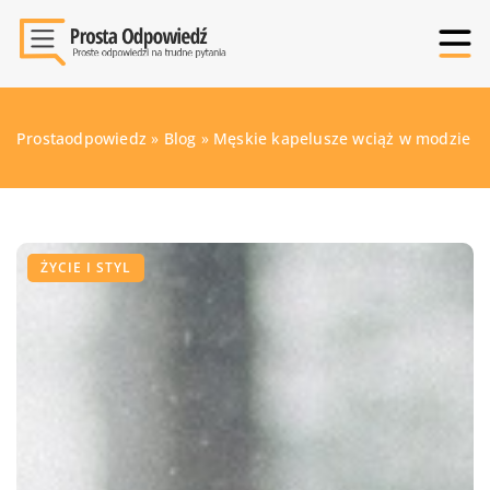
Prostaodpowiedz
»
Blog
»
Męskie kapelusze wciąż w modzie
ŻYCIE I STYL