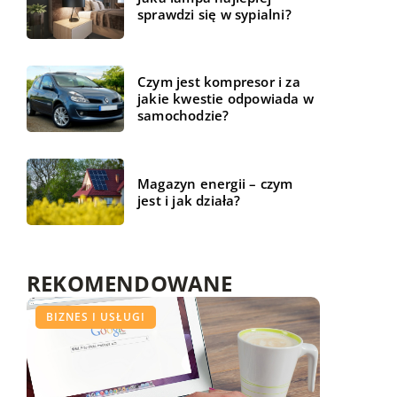
sprawdzi się w sypialni?
Czym jest kompresor i za
jakie kwestie odpowiada w
samochodzie?
Magazyn energii – czym
jest i jak działa?
REKOMENDOWANE
BIZNES I USŁUGI
BIZNES I USŁUGI
ŻYCIE I STYL