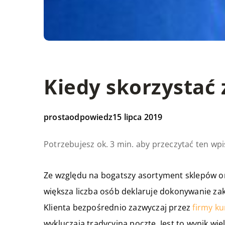
Kiedy skorzystać 
prostaodpowiedz
15 lipca 2019
Potrzebujesz ok. 3 min. aby przeczytać ten wpi
Ze względu na bogatszy asortyment sklepów onl
większa liczba osób deklaruje dokonywanie za
Klienta bezpośrednio zazwyczaj przez
firmy ku
wykluczają tradycyjną pocztę. Jest to wynik w