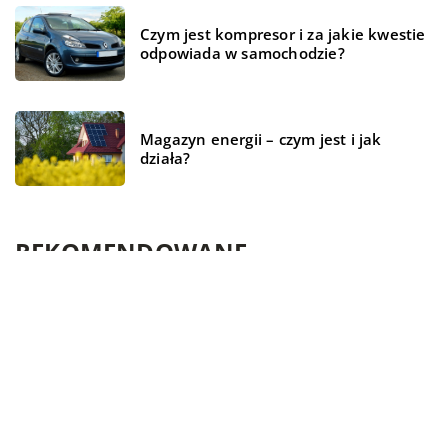
Czym jest kompresor i za jakie kwestie
odpowiada w samochodzie?
Magazyn energii – czym jest i jak
działa?
REKOMENDOWANE
FORMA I ZDROWIE
CZAS WOLNY
BIZNES I USŁUGI