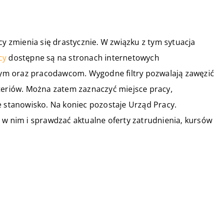
cy zmienia się drastycznie. W związku z tym sytuacja
cy
dostępne są na stronach internetowych
ym oraz pracodawcom. Wygodne filtry pozwalają zawęzić
teriów. Można zatem zaznaczyć miejsce pracy,
stanowisko. Na koniec pozostaje Urząd Pracy.
 w nim i sprawdzać aktualne oferty zatrudnienia, kursów
15 marca 2019
Co zawsze przyda się surferowi?