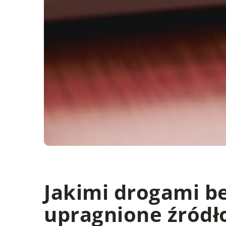
Jakimi drogami b
upragnione źródł