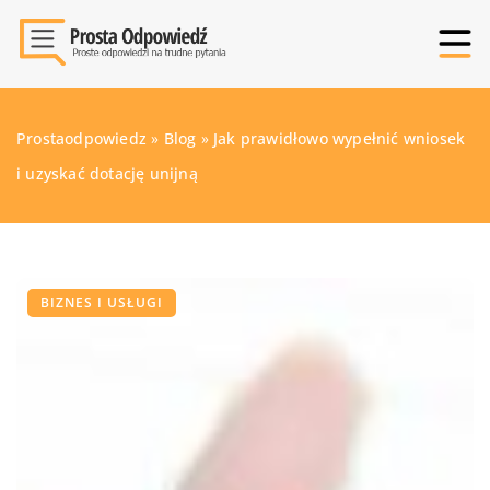
Prostaodpowiedz
»
Blog
»
Jak prawidłowo wypełnić wniosek
i uzyskać dotację unijną
BIZNES I USŁUGI