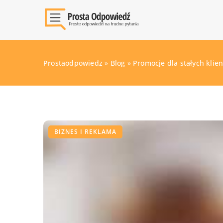
Prostaodpowiedz
»
Blog
»
Promocje dla stałych klie
BIZNES I REKLAMA