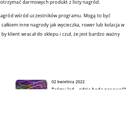
i otrzymać darmowych produkt z listy nagród.
nagród wśród uczestników programu. Mogą to być
e całkiem inne nagrody jak wycieczka, rower lub kolacja w
 by klient wracał do sklepu i czuł, że jest bardzo ważny
02 kwietnia 2022
Taśmy led – gdzie będą pasować?
13 czerwca 2021
Jak otrzymać dofinansowanie do
różnego typu projektów?