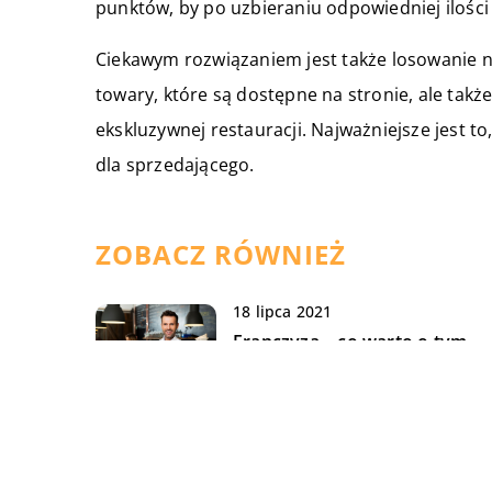
punktów, by po uzbieraniu odpowiedniej ilośc
Ciekawym rozwiązaniem jest także losowanie 
towary, które są dostępne na stronie, ale takż
ekskluzywnej restauracji.
Najważniejsze jest to,
dla sprzedającego.
ZOBACZ RÓWNIEŻ
18 lipca 2021
Franczyza – co warto o tym
wiedzieć?
20 marca 2021
Prowadzenie księgowości –
samemu, czy z pomocą