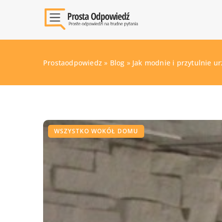
Prostaodpowiedz
»
Blog
»
Jak modnie i przytulnie u
WSZYSTKO WOKÓŁ DOMU