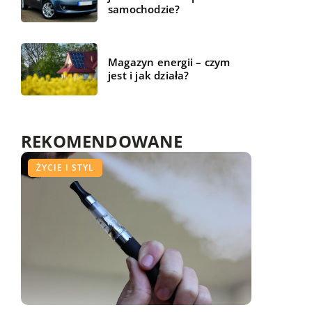
samochodzie?
Magazyn energii – czym
jest i jak działa?
REKOMENDOWANE
BIZNES I REKLAMA
ŻYCIE I STYL
FORMA I ZDROWIE