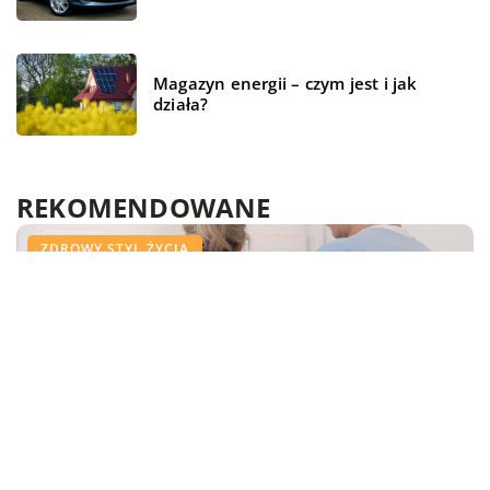
Magazyn energii – czym jest i jak
działa?
REKOMENDOWANE
TECHNOLOGIE
ŻYCIE I STYL
ZDROWY STYL ŻYCIA