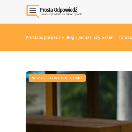
Prostaodpowiedz
»
Blog
»
Jacuzzi czy basen – co ws
WSZYSTKO WOKÓŁ DOMU