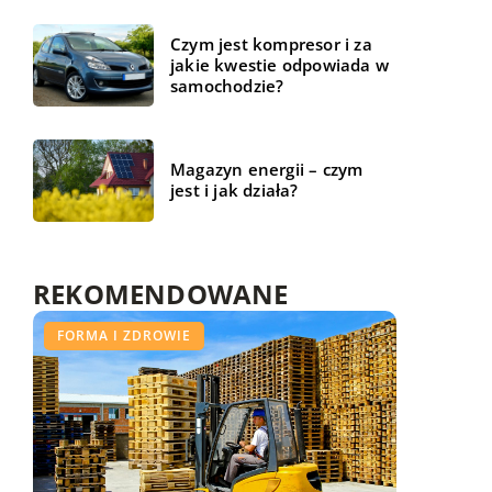
Czym jest kompresor i za
jakie kwestie odpowiada w
samochodzie?
Magazyn energii – czym
jest i jak działa?
REKOMENDOWANE
FORMA I ZDROWIE
FORMA I ZDROWIE
FORMA I ZDROWIE