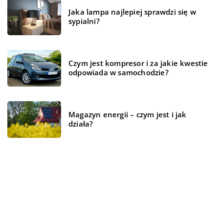
Jaka lampa najlepiej sprawdzi się w
sypialni?
Czym jest kompresor i za jakie kwestie
odpowiada w samochodzie?
Magazyn energii – czym jest i jak
działa?
REKOMENDOWANE
WSZYSTKO WOKÓŁ DOMU
TECHNOLOGIE
WSZYSTKO WOKÓŁ DOMU