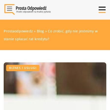
Prostaodpowiedz
»
Blog
»
Co zrobić, gdy nie jesteśmy w
stanie spłacać rat kredytu?
BIZNES I USŁUGI