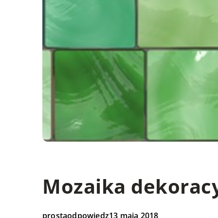
Mozaika dekoracyj
prostaodpowiedz
13 maja 2018