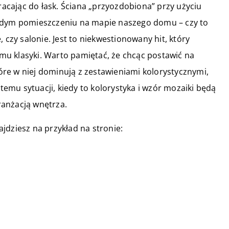
cając do łask. Ściana „przyozdobiona” przy użyciu
ażdym pomieszczeniu na mapie naszego domu – czy to
 czy salonie. Jest to niekwestionowany hit, który
u klasyki. Warto pamiętać, że chcąc postawić na
re w niej dominują z zestawieniami kolorystycznymi,
mu sytuacji, kiedy to kolorystyka i wzór mozaiki będą
anżacją wnętrza.
jdziesz na przykład na stronie:
21 stycznia 2018
Jak dbać o garnki i patelnie, aby