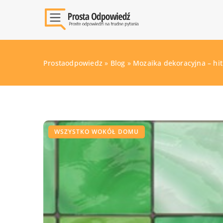
Prostaodpowiedz
»
Blog
»
Mozaika dekoracyjna – hit 
WSZYSTKO WOKÓŁ DOMU