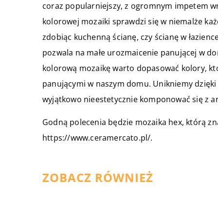
coraz popularniejszy, z ogromnym impetem wra
kolorowej mozaiki sprawdzi się w niemalże k
zdobiąc kuchenną ścianę, czy ścianę w łazience,
pozwala na małe urozmaicenie panującej w dom
kolorową mozaikę warto dopasować kolory, któ
panującymi w naszym domu. Unikniemy dzięki te
wyjątkowo nieestetycznie komponować się z ar
Godną polecenia będzie mozaika hex, którą zna
https://www.ceramercato.pl/.
ZOBACZ RÓWNIEŻ
07 grudnia 2020
O czym pamiętać podczas