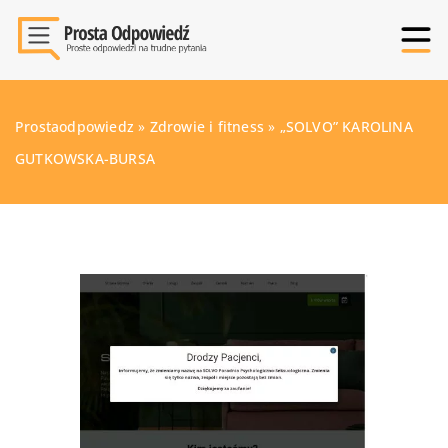
Prostaodpowiedz
»
Zdrowie i fitness
»
„SOLVO” KAROLINA
GUTKOWSKA-BURSA