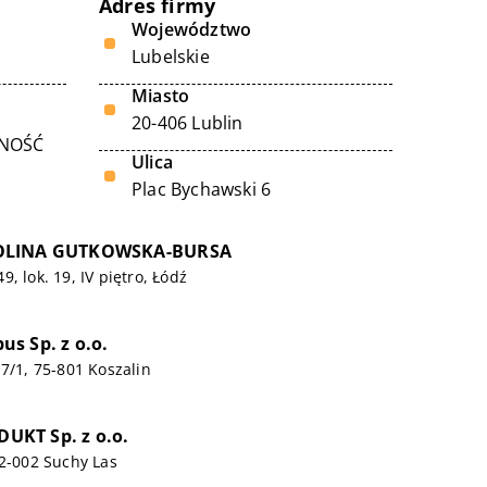
Adres firmy
Województwo
Lubelskie
Miasto
20-406 Lublin
LNOŚĆ
Ulica
Plac Bychawski 6
OLINA GUTKOWSKA-BURSA
, lok. 19, IV piętro, Łódź
s Sp. z o.o.
 7/1, 75-801 Koszalin
KT Sp. z o.o.
62-002 Suchy Las