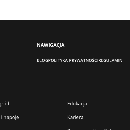
NAWIGACJA
BLOG
POLITYKA PRYWATNOŚCI
REGULAMIN
gród
Edukacja
 i napoje
Kariera