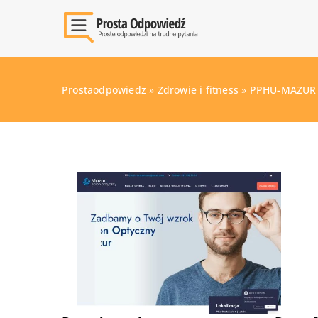
Prostaodpowiedz
»
Zdrowie i fitness
»
PPHU-MAZUR Z