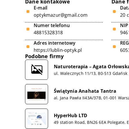
Dane kontakowe
Dane 
E-mail
Data
optykmazur@gmail.com
20 
Numer telefonu
NIP
48815328318
946
Adres internetowy
RE
https://lublin-optyk.pl
605
Podobne firmy
Naturoterapia – Agata Orłowsk
ul. Walecznych 11/13, 80-513 Gdańsk
Świątynia Anahata Tantra
al. Jana Pawła II43A/37B, 01-001 War
HyperHub LTD
49 station Road, BN26 6EA Polegate, 