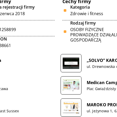
firmy
Cechy firmy
 rejestracji firmy
Kategoria
czerwca 2018
Zdrowie i fitness
Rodzaj firmy
1258899
OSOBY FIZYCZNE
PROWADZĄCE DZIAŁA
GON
GOSPODARCZĄ
38661
a
„SOLVO” KAR
ul. Drewnowska 49
Medican Campu
szawa
Plac Gwiaździsty
MAROKO PRODU
East Sussex
ul. Jeżynowa 1, 