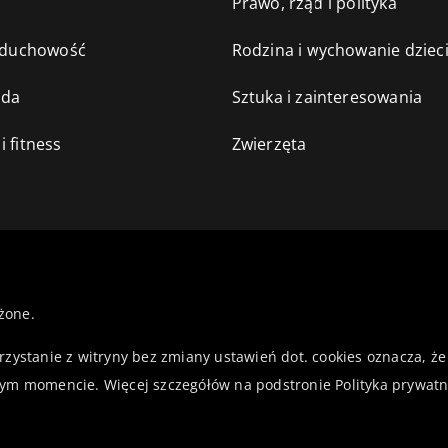
e
Prawo, rząd i polityka
i duchowość
Rodzina i wychowanie dziec
oda
Sztuka i zainteresowania
i fitness
Zwierzęta
żone.
orzystanie z witryny bez zmiany ustawień dot. cookies oznacza,
ym momencie. Więcej szczegółów na podstronie
Polityka prywatn