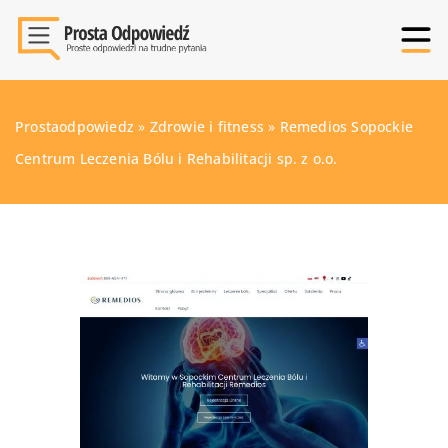
Prostaodpowiedz
»
Zdrowie i fitness
»
Remedios Sopockie
Centrum Leczenia Bólu i Rehabilitacji sp. z o.o.