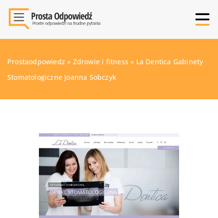
Prostaodpowiedz
»
Zdrowie i fitness
»
La Dentica Gabinety
Stomatologiczne Joanna Sobczyk