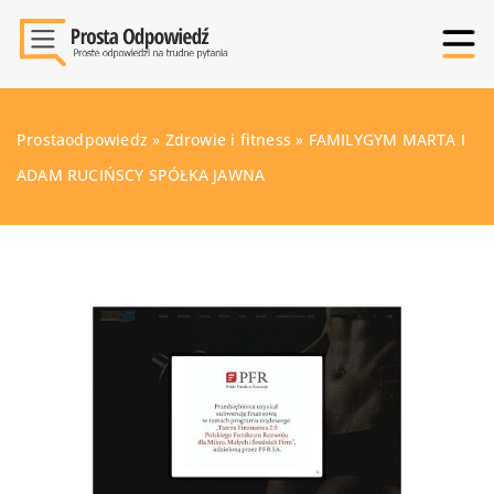
Prostaodpowiedz
»
Zdrowie i fitness
»
FAMILYGYM MARTA I
ADAM RUCIŃSCY SPÓŁKA JAWNA