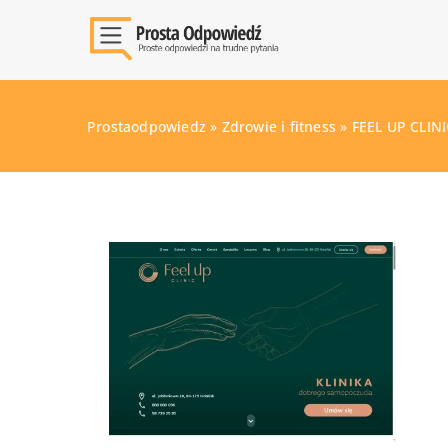
Prostaodpowiedz
»
Zdrowie i fitness
»
FEEL UP CLI