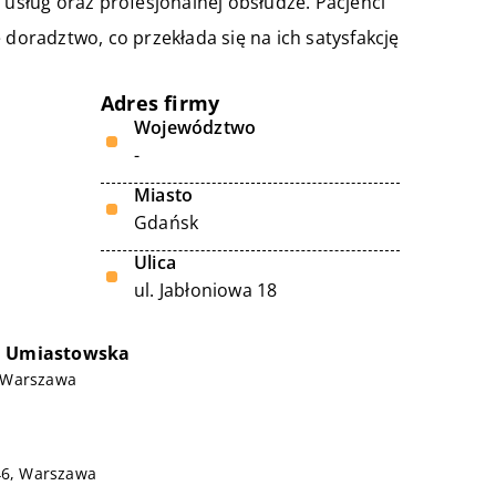
 usług oraz profesjonalnej obsłudze. Pacjenci
 doradztwo, co przekłada się na ich satysfakcję
Adres firmy
Województwo
-
Miasto
Gdańsk
Ulica
ul. Jabłoniowa 18
a Umiastowska
2, Warszawa
46, Warszawa