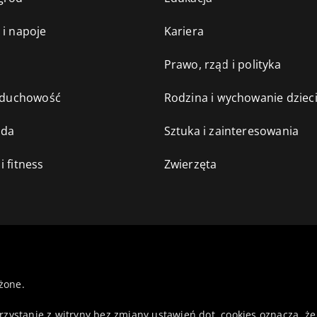
 i napoje
Kariera
e
Prawo, rząd i polityka
i duchowość
Rodzina i wychowanie dziec
oda
Sztuka i zainteresowania
i fitness
Zwierzęta
żone.
orzystanie z witryny bez zmiany ustawień dot. cookies oznacza,