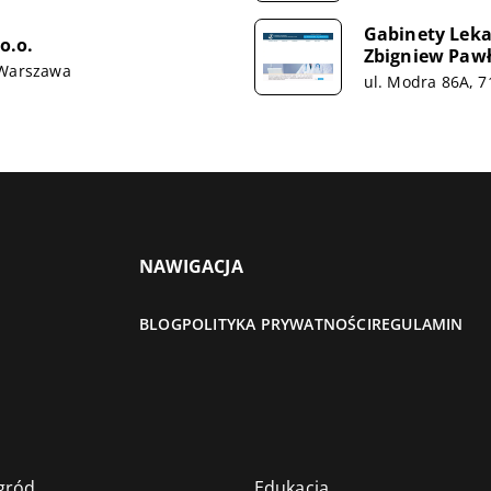
Gabinety Lekar
o.o.
Zbigniew Paw
 Warszawa
ul. Modra 86A, 7
NAWIGACJA
BLOG
POLITYKA PRYWATNOŚCI
REGULAMIN
gród
Edukacja