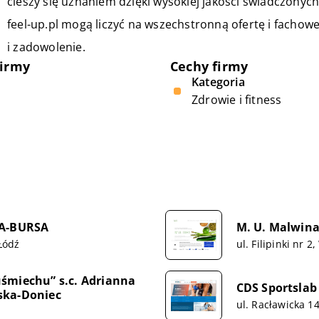
cieszy się uznaniem dzięki wysokiej jakości świadczonych
feel-up.pl mogą liczyć na wszechstronną ofertę i fachowe
i zadowolenie.
firmy
Cechy firmy
Kategoria
Zdrowie i fitness
A-BURSA
M. U. Malwin
 Łódź
ul. Filipinki nr 
śmiechu” s.c. Adrianna
CDS Sportslab
ska-Doniec
ul. Racławicka 1