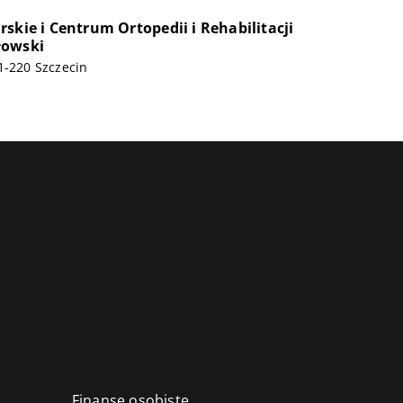
skie i Centrum Ortopedii i Rehabilitacji
łowski
1-220 Szczecin
Finanse osobiste