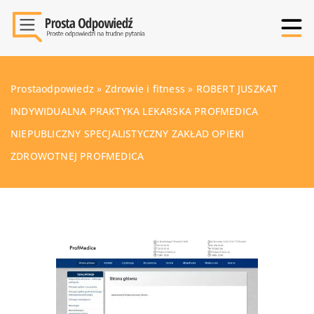
Prostaodpowiedz
»
Zdrowie i fitness
»
ROBERT JUSZKAT
INDYWIDUALNA PRAKTYKA LEKARSKA PROFMEDICA
NIEPUBLICZNY SPECJALISTYCZNY ZAKŁAD OPIEKI
ZDROWOTNEJ PROFMEDICA