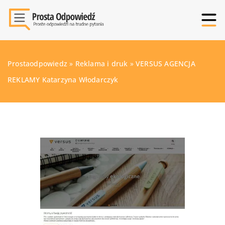
Prostaodpowiedz
»
Reklama i druk
»
VERSUS AGENCJA
REKLAMY Katarzyna Włodarczyk