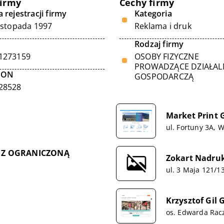
firmy
Cechy firmy
 rejestracji firmy
Kategoria
listopada 1997
Reklama i druk
Rodzaj firmy
1273159
OSOBY FIZYCZNE
PROWADZĄCE DZIAŁA
GON
GOSPODARCZĄ
28528
Market Print G
ul. Fortuny 3A, 
 Z OGRANICZONĄ
Zokart Nadru
ul. 3 Maja 121/1
Krzysztof Gil G
os. Edwarda Rac