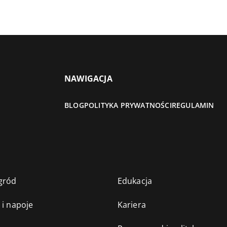
NAWIGACJA
BLOG
POLITYKA PRYWATNOŚCI
REGULAMIN
gród
Edukacja
 i napoje
Kariera