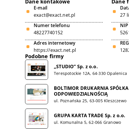
Dane kontakowe
Dane 
E-mail
Data
exact@exact.net.pl
27 
Numer telefonu
NIP
48227740152
526
Adres internetowy
RE
https://exact.net.pl
128
Podobne firmy
„STUDIO” Sp. z o.o.
Terespotockie 12A, 64-330 Opalenica
BOLTIMOR DRUKARNIA SPÓŁKA
ODPOWIEDZIALNOŚCIĄ
ul. Poznańska 25, 63-005 Kleszczewo
GRUPA KARTA TRADE Sp. z o.o.
ul. Komunalna 5, 62-066 Granowo