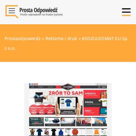
Prostaodpowiedz
»
Reklama i druk
»
KOSZULKOMAT.EU Sp.
z o.o.