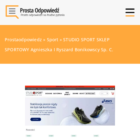
Prostaodpowiedz
»
Sport
»
STUDIO SPORT SKLEP
SPORTOWY Agnieszka I Ryszard Bonikowscy Sp. C.