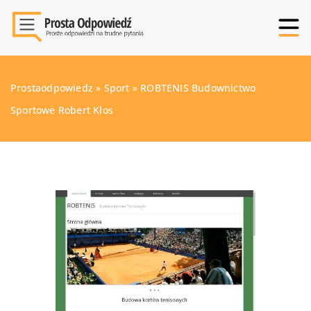
Prostaodpowiedz
»
Sport
»
ROBTENIS Budownictwo
Sportowe Robert Kłos