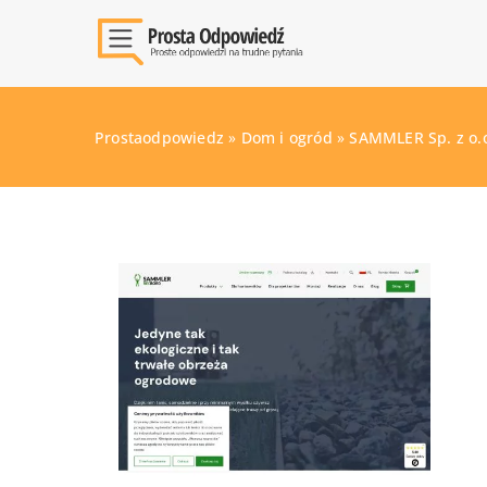
Prostaodpowiedz
»
Dom i ogród
»
SAMMLER Sp. z o.