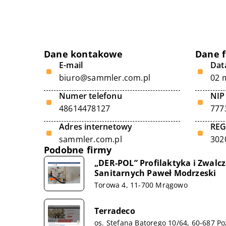
Dane kontakowe
Dane 
E-mail
Data
biuro@sammler.com.pl
02 
Numer telefonu
NIP
48614478127
777
Adres internetowy
RE
sammler.com.pl
302
Podobne firmy
„DER-POL” Profilaktyka i Zwalc
Sanitarnych Paweł Modrzeski
Torowa 4, 11-700 Mrągowo
Terradeco
os. Stefana Batorego 10/64, 60-687 P