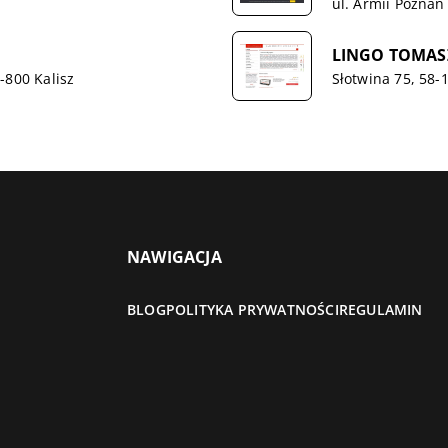
ul. Armii Poznań
LINGO TOMASZ
-800 Kalisz
Słotwina 75, 58-
NAWIGACJA
BLOG
POLITYKA PRYWATNOŚCI
REGULAMIN