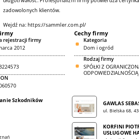
długotrwałość. Profesjonalizm firmy potwierdza certyfika
zadowolonych klientów.
Wejdź na:
https://sammler.com.pl/
firmy
Cechy firmy
 rejestracji firmy
Kategoria
marca 2012
Dom i ogród
Rodzaj firmy
3224573
SPÓŁKI Z OGRANICZON
ODPOWIEDZIALNOŚCIĄ
GON
060570
zanie Szkodników
GAWLAS SEBA
ul. Bielska 68, 4
KORFINI PIO
USŁUGOWE H
oznań