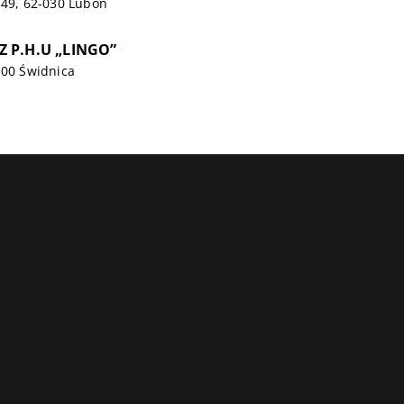
 49, 62-030 Luboń
 P.H.U „LINGO”
100 Świdnica