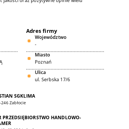
t jakości oraz pozytywne opinie wielu
Adres firmy
Województwo
-
Miasto
Ą
Poznań
Ulica
ul. Serbska 17/6
STIAN SGKLIMA
3-246 Zabłocie
TR PRZEDSIĘBIORSTWO HANDLOWO-
AMER