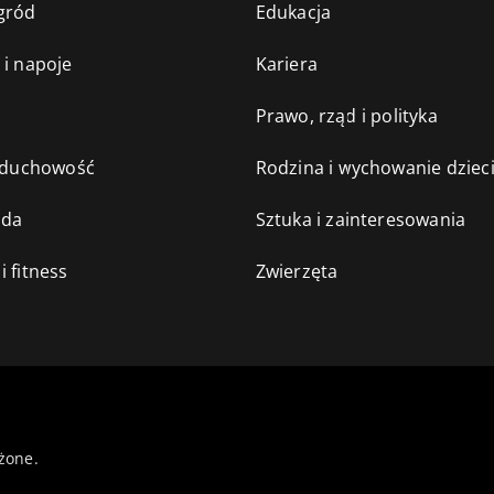
gród
Edukacja
 i napoje
Kariera
e
Prawo, rząd i polityka
i duchowość
Rodzina i wychowanie dziec
oda
Sztuka i zainteresowania
i fitness
Zwierzęta
żone.