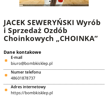
JACEK SEWERYŃSKI Wyrób
i Sprzedaż Ozdób
Choinkowych „CHOINKA”
Dane kontakowe
E-mail
biuro@bombkisklep.pl
Numer telefonu
48601878737
Adres internetowy
https://bombkisklep.pl