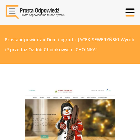
Prostaodpowiedz
»
Dom i ogród
»
JACEK SEWERYŃSKI Wyrób
i Sprzedaż Ozdób Choinkowych „CHOINKA”