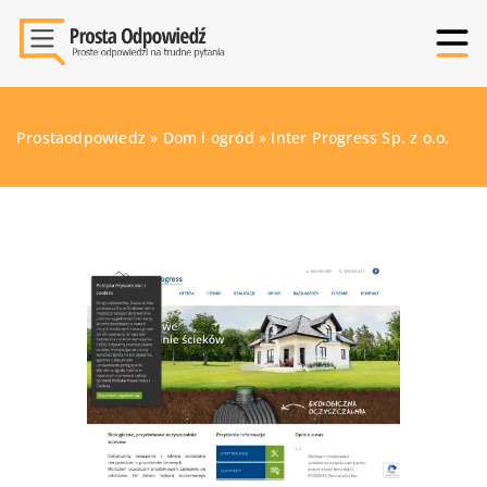
Prostaodpowiedz
»
Dom i ogród
»
Inter Progress Sp. z o.o.