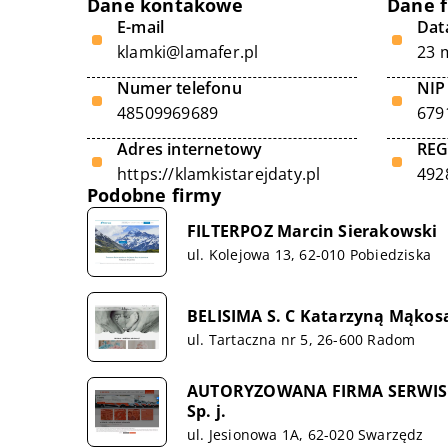
Dane kontakowe
Dane 
E-mail
Data
klamki@lamafer.pl
23 
Numer telefonu
NIP
48509969689
679
Adres internetowy
RE
https://klamkistarejdaty.pl
492
Podobne firmy
FILTERPOZ Marcin Sierakowski
ul. Kolejowa 13, 62-010 Pobiedziska
BELISIMA S. C Katarzyną Mąkos
ul. Tartaczna nr 5, 26-600 Radom
AUTORYZOWANA FIRMA SERWISO
Sp. j.
ul. Jesionowa 1A, 62-020 Swarzędz