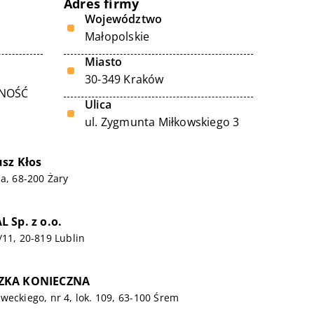
Adres firmy
Województwo
Małopolskie
Miasto
30-349 Kraków
LNOŚĆ
Ulica
ul. Zygmunta Miłkowskiego 3
sz Kłos
1a, 68-200 Żary
 Sp. z o.o.
/11, 20-819 Lublin
ZKA KONIECZNA
weckiego, nr 4, lok. 109, 63-100 Śrem