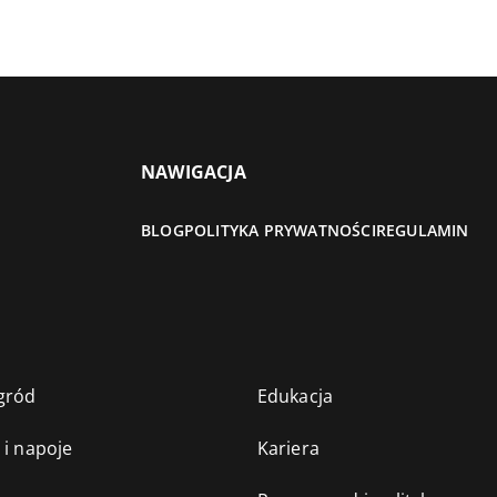
NAWIGACJA
BLOG
POLITYKA PRYWATNOŚCI
REGULAMIN
gród
Edukacja
 i napoje
Kariera