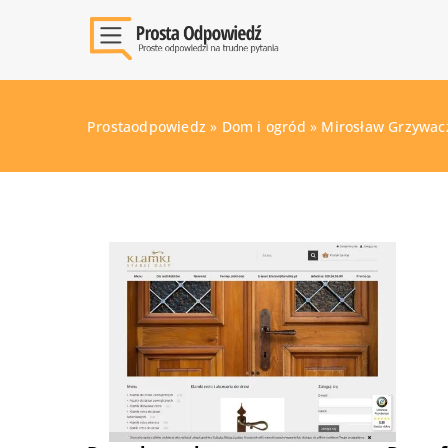
Prostaodpowiedz
»
Dom i ogród
»
Mirosław Grzywa