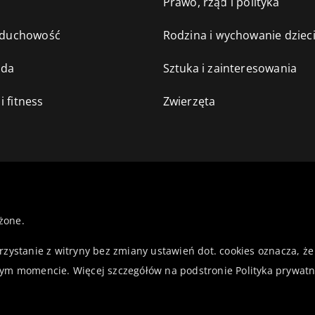
e
Prawo, rząd i polityka
i duchowość
Rodzina i wychowanie dziec
oda
Sztuka i zainteresowania
i fitness
Zwierzęta
żone.
orzystanie z witryny bez zmiany ustawień dot. cookies oznacza,
ym momencie. Więcej szczegółów na podstronie
Polityka prywatn