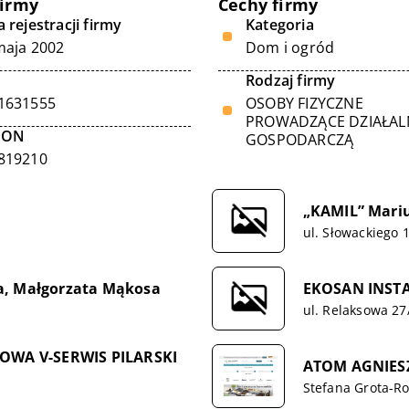
firmy
Cechy firmy
 rejestracji firmy
Kategoria
maja 2002
Dom i ogród
Rodzaj firmy
1631555
OSOBY FIZYCZNE
PROWADZĄCE DZIAŁA
GON
GOSPODARCZĄ
819210
„KAMIL” Mariu
ul. Słowackiego 
a, Małgorzata Mąkosa
EKOSAN INSTAL
ul. Relaksowa 27
WA V-SERWIS PILARSKI
ATOM AGNIES
Stefana Grota-Ro