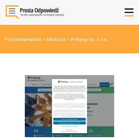
Prostaodpowiedz
»
Edukacja
»
Prolang Sp. z o.o.