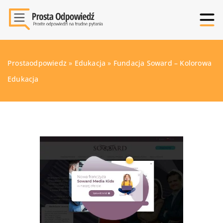
Prostaodpowiedz
»
Edukacja
»
Fundacja Soward – Kolorowa
Edukacja