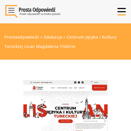
Prostaodpowiedz
»
Edukacja
»
Centrum Języka i Kultury
Tureckiej Lisan Magdalena Yildirim