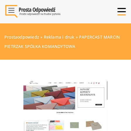
Prostaodpowiedz
»
Reklama i druk
»
PAPERCAST MARCIN
PIETRZAK SPÓŁKA KOMANDYTOWA