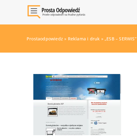
Prostaodpowiedz
»
Reklama i druk
»
„ESB – SERWIS” 