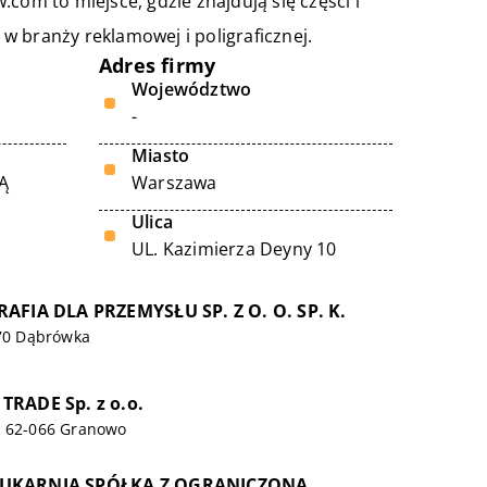
com to miejsce, gdzie znajdują się części i
w branży reklamowej i poligraficznej.
Adres firmy
Województwo
-
Miasto
Ą
Warszawa
Ulica
UL. Kazimierza Deyny 10
AFIA DLA PRZEMYSŁU SP. Z O. O. SP. K.
070 Dąbrówka
RADE Sp. z o.o.
, 62-066 Granowo
UKARNIA SPÓŁKA Z OGRANICZONĄ