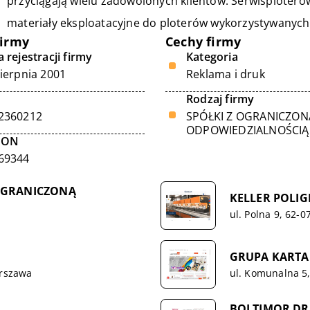
przyciągają wielu zadowolonych klientów. Serwisploterow.
materiały eksploatacyjne do ploterów wykorzystywanych 
firmy
Cechy firmy
 rejestracji firmy
Kategoria
sierpnia 2001
Reklama i druk
Rodzaj firmy
2360212
SPÓŁKI Z OGRANICZON
ODPOWIEDZIALNOŚCIĄ
GON
69344
 OGRANICZONĄ
KELLER POLIGR
ul. Polna 9, 62-
GRUPA KARTA T
arszawa
ul. Komunalna 5
BOLTIMOR DR