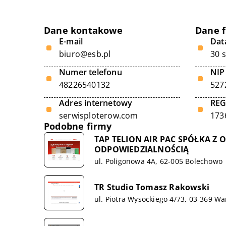
Dane kontakowe
Dane 
E-mail
Data
biuro@esb.pl
30 
Numer telefonu
NIP
48226540132
527
Adres internetowy
RE
serwisploterow.com
173
Podobne firmy
TAP TELION AIR PAC SPÓŁKA Z
ODPOWIEDZIALNOŚCIĄ
ul. Poligonowa 4A, 62-005 Bolechowo
TR Studio Tomasz Rakowski
ul. Piotra Wysockiego 4/73, 03-369 W