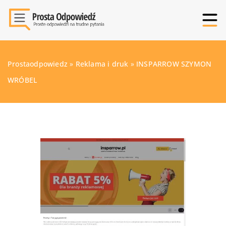
Prostaodpowiedz
»
Reklama i druk
»
INSPARROW SZYMON
WRÓBEL