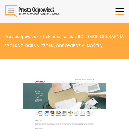
Prostaodpowiedz
»
Reklama i druk
»
BOLTIMOR DRUKARNIA
SPÓŁKA Z OGRANICZONĄ ODPOWIEDZIALNOŚCIĄ