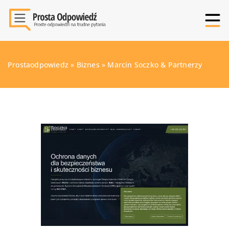
Prostaodpowiedz
»
Biznes
»
Marcin Soczko & Partnerzy