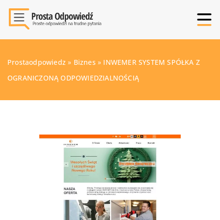
Prostaodpowiedz
»
Biznes
»
INWEMER SYSTEM SPÓŁKA Z
OGRANICZONĄ ODPOWIEDZIALNOŚCIĄ