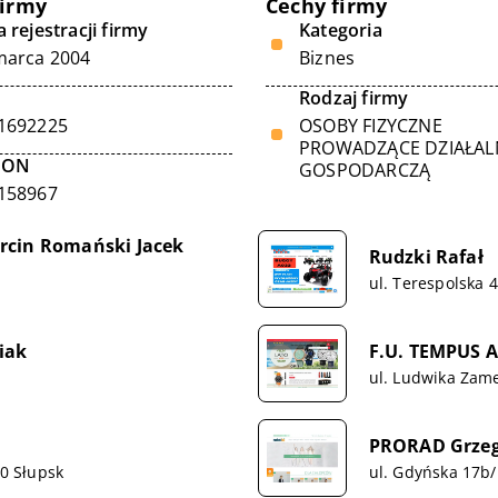
firmy
Cechy firmy
 rejestracji firmy
Kategoria
marca 2004
Biznes
Rodzaj firmy
1692225
OSOBY FIZYCZNE
PROWADZĄCE DZIAŁA
GON
GOSPODARCZĄ
158967
in Romański Jacek
Rudzki Rafał
ul. Terespolska 
iak
F.U. TEMPUS A
a
ul. Ludwika Zam
PRORAD Grzeg
00 Słupsk
ul. Gdyńska 17b