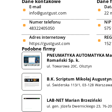
Dane kontakowe
Dane 
E-mail
Data
info@gustgust.com
22 
Numer telefonu
NIP
48322405050
575
Adres internetowy
RE
https://gustgust.com
152
Podobne firmy
PNEUMATYKA AUTOMATYKA Marc
Romański Sp. k.
ul. Towarowa 20C, Olsztyn
B.K. Scriptum Mikołaj Augustyn
ul. Świderska 113/1, 03-128 Warszaw
LAB-NET Marian Brzeziński
ul. gen. Józefa Dwernickiego 23, 76-2