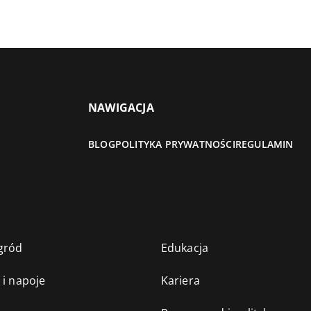
NAWIGACJA
BLOG
POLITYKA PRYWATNOŚCI
REGULAMIN
gród
Edukacja
 i napoje
Kariera