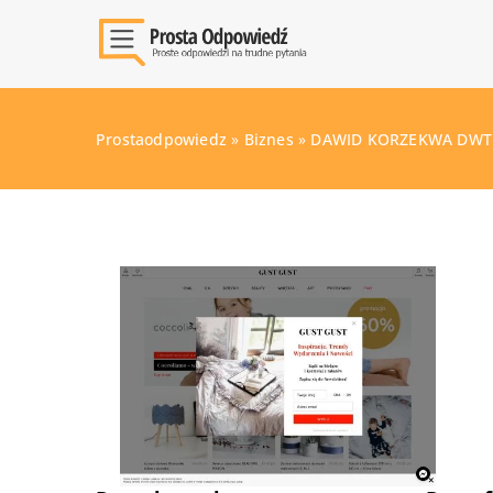
Prostaodpowiedz
»
Biznes
»
DAWID KORZEKWA DWT