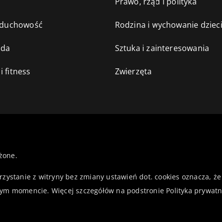
e
Prawo, rząd i polityka
i duchowość
Rodzina i wychowanie dziec
oda
Sztuka i zainteresowania
i fitness
Zwierzęta
żone.
orzystanie z witryny bez zmiany ustawień dot. cookies oznacza,
ym momencie. Więcej szczegółów na podstronie
Polityka prywatn