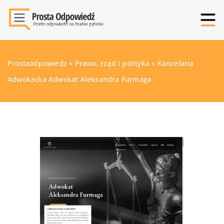
Prostaodpowiedz
»
Prawo, rząd i polityka
»
Kancelaria
Adwokacka Adwokat Aleksandra Furmaga