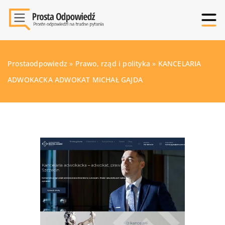
Prostaodpowiedz
»
Prawo, rząd i polityka
»
KANCELARIA
ADWOKACKA ADWOKAT MICHAŁ GAJDA