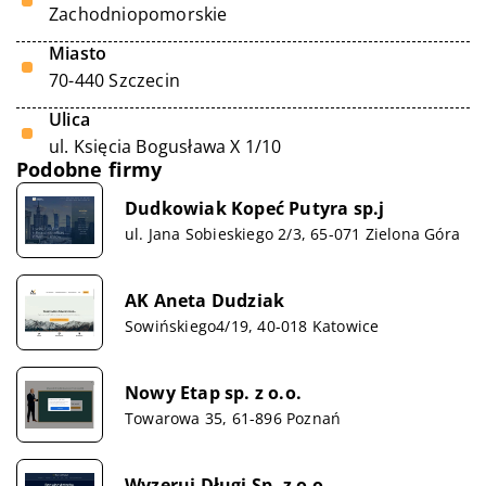
Zachodniopomorskie
Miasto
70-440 Szczecin
Ulica
ul. Księcia Bogusława X 1/10
Podobne firmy
Dudkowiak Kopeć Putyra sp.j
ul. Jana Sobieskiego 2/3, 65-071 Zielona Góra
AK Aneta Dudziak
Sowińskiego4/19, 40-018 Katowice
Nowy Etap sp. z o.o.
Towarowa 35, 61-896 Poznań
Wyzeruj Długi Sp. z o.o