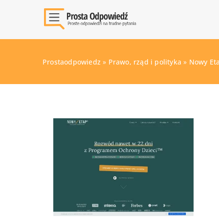
Prostaodpowiedz
»
Prawo, rząd i polityka
»
Nowy Eta