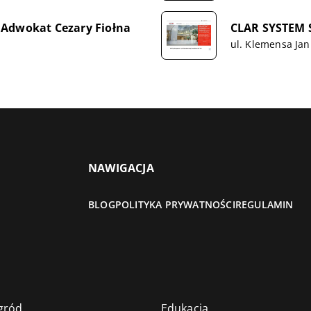
 Adwokat Cezary Fiołna
CLAR SYSTEM S
ul. Klemensa Jan
NAWIGACJA
BLOG
POLITYKA PRYWATNOŚCI
REGULAMIN
gród
Edukacja