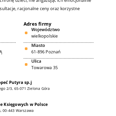
hronę dzieci, nie angażując ich emocjonalnie
ultacje, racjonalne ceny oraz korzystne
Adres firmy
Województwo
wielkopolskie
Miasto
Ą
61-896 Poznań
Ulica
Towarowa 35
eć Putyra sp.j
iego 2/3, 65-071 Zielona Góra
e Księgowych w Polsce
5, 00-443 Warszawa