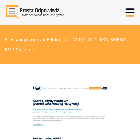
Prostaodpowiedz
»
Edukacja
»
INSTYTUT DURKALSKIEGO
RMP Sp. z o.o.