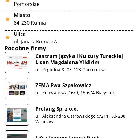
Pomorskie
Miasto
84-230 Rumia
Ulica
ul. Jana z Kolna 2A
Podobne firmy
Centrum Języka i Kultury Tureckiej
Lisan Magdalena Yildirim
ul. Pogodna 8, 05-123 Chotomów
ZEMA Ewa Szpakowicz
ul. Konwaliowa 16/9, 15-674 Białystok
Prolang Sp. z o.o.
ul. Aleksandra Ostrowskiego 9/211, 53-238
Wrocław
JaGa Trening Janusz Gach