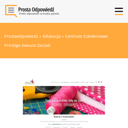
Prostaodpowiedz
»
Edukacja
»
Centrum Szkoleniowe
Prestigo Danuta Zaczek