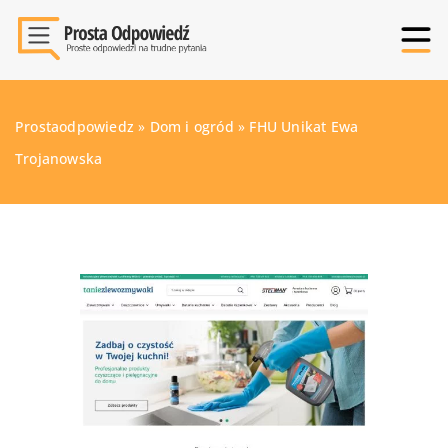
Prostaodpowiedz
»
Dom i ogród
»
FHU Unikat Ewa
Trojanowska