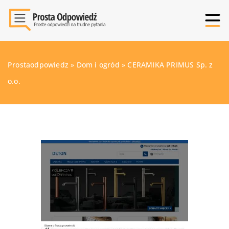
Prostaodpowiedz
»
Dom i ogród
»
CERAMIKA PRIMUS Sp. z
o.o.