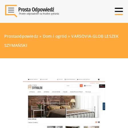
Prostaodpowiedz
»
Dom i ogród
»
VARSOVIA-GLOB LESZEK
SZYMAŃSKI