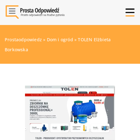
Prostaodpowiedz
»
Dom i ogród
»
TOLEN Elżbieta
Borkowska