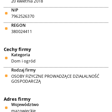
20 kwietnia 2018
NIP
7962526370
REGON
380024411
Cechy firmy
Kategoria
Dom i ogród
Rodzaj firmy
OSOBY FIZYCZNE PROWADZĄCE DZIAŁALNOŚĆ
GOSPODARCZĄ
Adres firmy
Województwo
mazowieckie