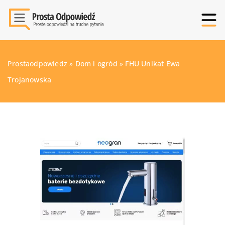
Prostaodpowiedz
»
Dom i ogród
»
FHU Unikat Ewa
Trojanowska