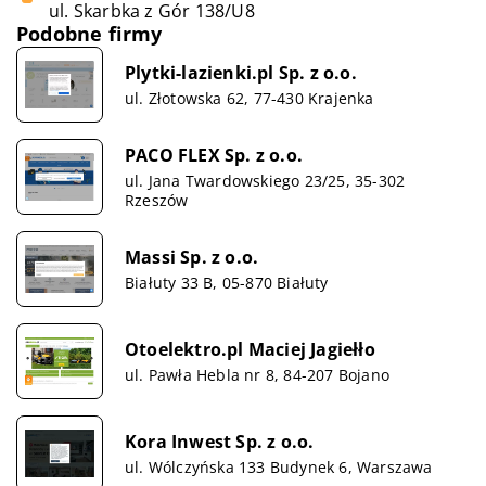
ul. Skarbka z Gór 138/U8
Podobne firmy
Plytki-lazienki.pl Sp. z o.o.
ul. Złotowska 62, 77-430 Krajenka
PACO FLEX Sp. z o.o.
ul. Jana Twardowskiego 23/25, 35-302
Rzeszów
Massi Sp. z o.o.
Białuty 33 B, 05-870 Białuty
Otoelektro.pl Maciej Jagiełło
ul. Pawła Hebla nr 8, 84-207 Bojano
Kora Inwest Sp. z o.o.
ul. Wólczyńska 133 Budynek 6, Warszawa