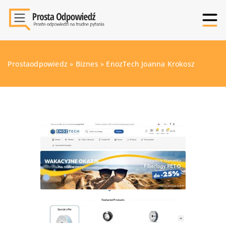
Prostaodpowiedz
»
Biznes
»
EnozTech Joanna Krokosz